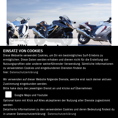
Ultimate Sport
EINSATZ VON COOKIES
Diese Webseite verwendet Cookies, um Dir ein bestmögliches Surf-Erlebnis zu
ermöglichen. Diese Daten werden erhoben und dienen nicht für die Erstellung von
Nutzungsprofilen oder anderer weiterführender Verwendung. Sämtliche Informationen
zu verwendeten Cookies und eingebundenen Diensten findest du
hier:
Datenschutzerklärung
Wir verwenden auf dieser Website folgende Dienste, welche erst nach deiner aktiven
Zweirad-Center Zöller |
Bahnhofstr. 34 | 36110 Schlitz |
Zustimmung eingebunden werden.
Deutschland
Bitte hake dazu den jeweiligen Dienst an und klicke auf Übernehmen:
AGB
|
Impressum
|
Datenschutz
|
Disclaimer
|
Google Maps und Youtube
Barrierefreiheit
|
Batterieverordnung
Optional kann mit Klick auf Alles akzeptieren der Nutzung aller Dienste zugestimmt
werden
Detailierte Informationen zu den verwendeten Cookies und deren Bedeutung findest du
in unserer Datenschutzerklärung:
Datenschutzerklärung