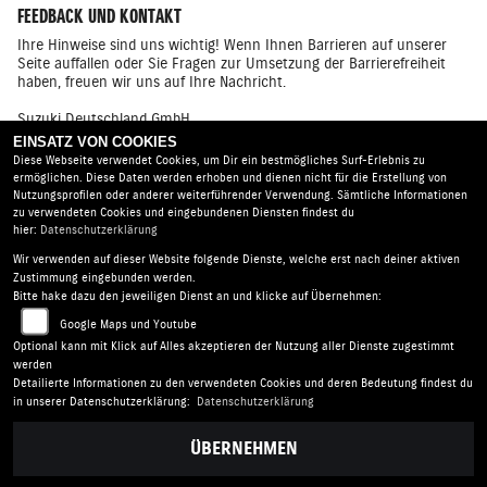
FEEDBACK UND KONTAKT
Ihre Hinweise sind uns wichtig! Wenn Ihnen Barrieren auf unserer
Seite auffallen oder Sie Fragen zur Umsetzung der Barrierefreiheit
haben, freuen wir uns auf Ihre Nachricht.
Suzuki Deutschland GmbH
Barrierefreiheitsbeauftragte* r
EINSATZ VON COOKIES
Suzuki - Allee 7, 64625 Bensheim
Diese Webseite verwendet Cookies, um Dir ein bestmögliches Surf-Erlebnis zu
Telefon: 06251 5700 - 380
ermöglichen. Diese Daten werden erhoben und dienen nicht für die Erstellung von
E - Mail: kontakt@suzuki.de
Nutzungsprofilen oder anderer weiterführender Verwendung. Sämtliche Informationen
zu verwendeten Cookies und eingebundenen Diensten findest du
hier:
Datenschutzerklärung
Wir verwenden auf dieser Website folgende Dienste, welche erst nach deiner aktiven
Zweirad-Center Zöller |
Bahnhofstr. 34 | 36110 Schlitz |
Zustimmung eingebunden werden.
Deutschland
Bitte hake dazu den jeweiligen Dienst an und klicke auf Übernehmen:
AGB
|
Impressum
|
Datenschutz
|
Disclaimer
|
Google Maps und Youtube
Barrierefreiheit
|
Batterieverordnung
Optional kann mit Klick auf Alles akzeptieren der Nutzung aller Dienste zugestimmt
werden
Detailierte Informationen zu den verwendeten Cookies und deren Bedeutung findest du
in unserer Datenschutzerklärung:
Datenschutzerklärung
ÜBERNEHMEN